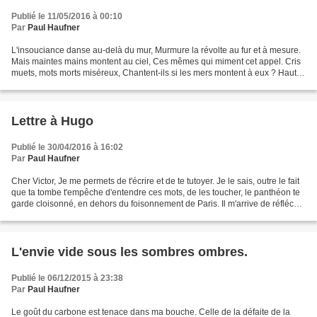
Publié le 11/05/2016 à 00:10
Par
Paul Haufner
L'insouciance danse au-delà du mur, Murmure la révolte au fur et à mesure.
Mais maintes mains montent au ciel, Ces mêmes qui miment cet appel. Cris
muets, mots morts miséreux, Chantent-ils si les mers montent à eux ? Haut et
fort, regagne la terre ! L’espoir...
Lettre à Hugo
Publié le 30/04/2016 à 16:02
Par
Paul Haufner
Cher Victor, Je me permets de t'écrire et de te tutoyer. Je le sais, outre le fait
que ta tombe t'empêche d'entendre ces mots, de les toucher, le panthéon te
garde cloisonné, en dehors du foisonnement de Paris. Il m'arrive de réfléchir
sur ce que tu pourrais...
L'envie vide sous les sombres ombres.
Publié le 06/12/2015 à 23:38
Par
Paul Haufner
Le goût du carbone est tenace dans ma bouche. Celle de la défaite de la