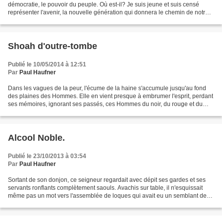
démocratie, le pouvoir du peuple. Où est-il? Je suis jeune et suis censé
représenter l'avenir, la nouvelle génération qui donnera le chemin de notre
pays, notre continent, notre humanité....
Shoah d'outre-tombe
Publié le 10/05/2014 à 12:51
Par
Paul Haufner
Dans les vagues de la peur, l'écume de la haine s'accumule jusqu'au fond
des plaines des Hommes. Elle en vient presque à embrumer l'esprit, perdant
ses mémoires, ignorant ses passés, ces Hommes du noir, du rouge et du
marron. Néant, Sang et Puanteur....
Alcool Noble.
Publié le 23/10/2013 à 03:54
Par
Paul Haufner
Sortant de son donjon, ce seigneur regardait avec dépit ses gardes et ses
servants ronflants complètement saouls. Avachis sur table, il n'esquissait
même pas un mot vers l'assemblée de loques qui avait eu un semblant de
décence. Le pauvre seigneur s'avançait...