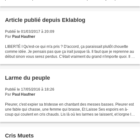
l’œil si un rocher s'approchait...
Article publié depuis Eklablog
Publié le 01/03/2017 à 20:09
Par
Paul Haufner
LIBERTÉ I Qu'est-ce qui m'a pris ? D'accord, ça paraissait plutôt chouette
comme idée. Je pensais pas que ça irait jusque là. Il faut que je reprenne au
début sinon vous serez perdus. C'était vraiment du grand n'importe quoi. Il y
avait moi forcément....
Larme du peuple
Publié le 17/05/2016 à 18:26
Par
Paul Haufner
Pleurer, c'est expier sa tristesse en chantant des messes basses. Pleurer est
une fable qui chasse, une femme qui brasse, Et Laisse Ses espoirs en à-
coup qui coulent en cris chauds. Lis là où les larmes se laissent, et lorgne là-
bas, tout en haut ! P....
Cris Muets